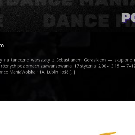
em
a taneczne warsztaty z Sebastianem Gerasikiem — skupione na 
na różnych poziomach zaawansowania 17 stycznia12:00–13:15 — 7–1
nce ManiaWolska 11A, Lublin Ilość [...]