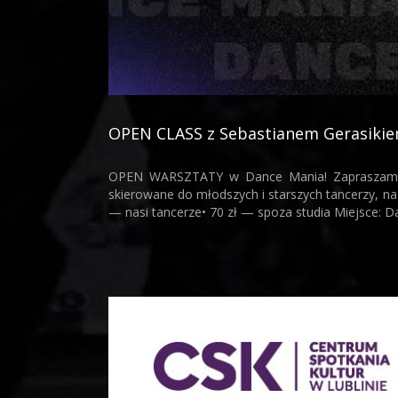
OPEN CLASS z Sebastianem Gerasiki
OPEN WARSZTATY w Dance Mania! Zapraszamy n
skierowane do młodszych i starszych tancerzy, 
— nasi tancerze• 70 zł — spoza studia Miejsce: Da