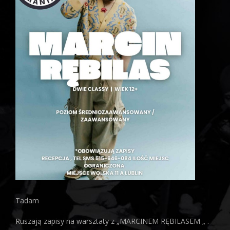
Tadam
Ruszają zapisy na warsztaty z „MARCINEM RĘBILASEM „ .