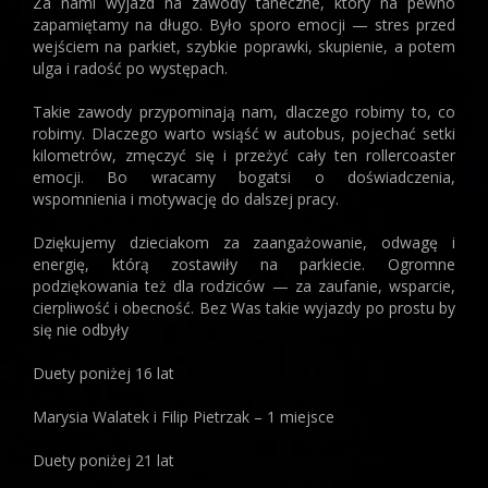
Za nami wyjazd na zawody taneczne, który na pewno
zapamiętamy na długo. Było sporo emocji — stres przed
wejściem na parkiet, szybkie poprawki, skupienie, a potem
ulga i radość po występach.
Takie zawody przypominają nam, dlaczego robimy to, co
robimy. Dlaczego warto wsiąść w autobus, pojechać setki
kilometrów, zmęczyć się i przeżyć cały ten rollercoaster
emocji. Bo wracamy bogatsi o doświadczenia,
wspomnienia i motywację do dalszej pracy.
Dziękujemy dzieciakom za zaangażowanie, odwagę i
energię, którą zostawiły na parkiecie. Ogromne
podziękowania też dla rodziców — za zaufanie, wsparcie,
cierpliwość i obecność. Bez Was takie wyjazdy po prostu by
się nie odbyły
Duety poniżej 16 lat
Marysia Walatek i Filip Pietrzak – 1 miejsce
Duety poniżej 21 lat