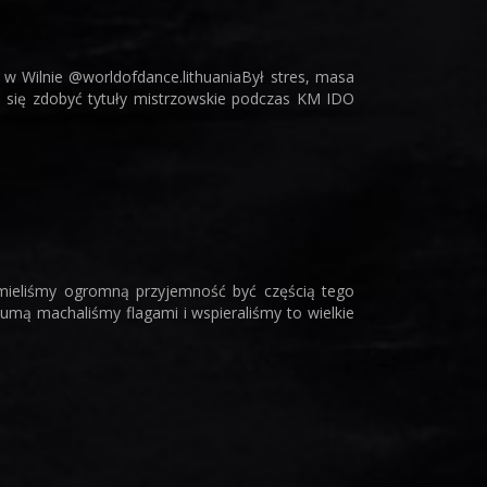
w Wilnie @worldofdance.lithuaniaBył stres, masa
 się zdobyć tytuły mistrzowskie podczas KM IDO
 mieliśmy ogromną przyjemność być częścią tego
mą machaliśmy flagami i wspieraliśmy to wielkie