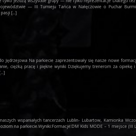
 tylko jeżdżą wszystkie grupy — nie tylko reprezentacje Dlatego też 
jewództwie — III Turnieju Tańca w Nałęczowie o Puchar Burmi
sji [...]
j do Jędrzejowa Na parkiecie zaprezentowały się nasze nowe formacj
nie, ciężką pracę i piękne wyniki Dziękujemy trenerom za opiekę i
..]
szych wspaniałych tancerzach Lublin- Lubartow, Kamionka Wczor
y poziom na parkiecie.Wyniki:Formacje:DM Kids MODE – 1 miejsce (III