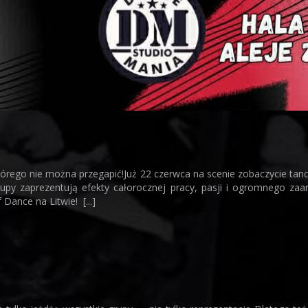
 którego nie można przegapić!Już 22 czerwca na scenie zobaczycie ta
grupy zaprezentują efekty całorocznej pracy, pasji i ogromnego z
ance na Litwie! [...]