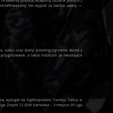
18 kwietnia (sobota) wzięliśmy udział w jednych z
strza!!!Uważamy ten wyjazd za bardzo udany —
e, soliści oraz duety! Jesteśmy ogromnie dumni z
 przygotowanie, a także rodzicom za nieustające
aj wystąpili na Ogólnopolskim Turnieju Tańca w
 Liga Zespół 12-)DM Kamionka – 3 miejsce (III Liga