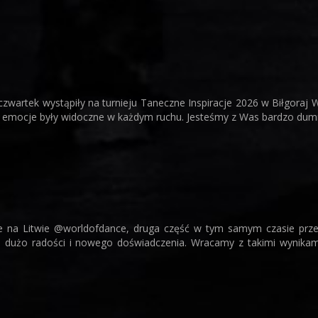
wartek wystąpiły na turnieju Taneczne Inspiracje 2026 w Biłgoraj W
 i emocje były widoczne w każdym ruchu. Jesteśmy z Was bardzo dumni 
Zajęcia podczas ferii
cie na Litwie @worldofdance, druga część w tym samym czasie prz
 dużo radości i nowego doświadczenia. Wracamy z takimi wynikami