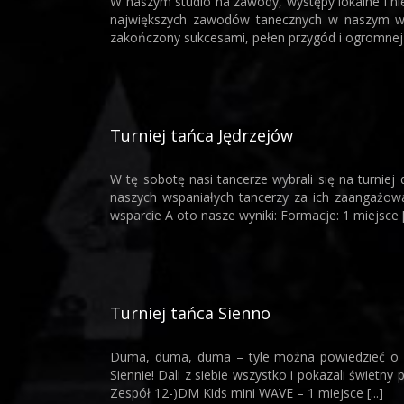
W naszym studio na zawody, występy lokalne i nie
największych zawodów tanecznych w naszym wo
zakończony sukcesami, pełen przygód i ogromnej pa
Turniej tańca Jędrzejów
W tę sobotę nasi tancerze wybrali się na turnie
naszych wspaniałych tancerzy za ich zaangażowa
wsparcie A oto nasze wyniki: Formacje: 1 miejsce [.
Turniej tańca Sienno
Duma, duma, duma – tyle można powiedzieć o na
Siennie! Dali z siebie wszystko i pokazali świetn
Zespół 12-)DM Kids mini WAVE – 1 miejsce [...]