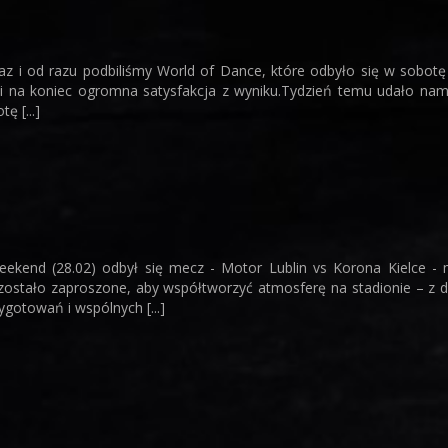
z i od razu podbiliśmy World of Dance, które odbyło się w sobotę 
 i na koniec ogromna satysfakcja z wyniku.Tydzień temu udało nam
ę [...]
ekend (28.02) odbył się mecz - Motor Lublin vs Korona Kielce -
ostało zaproszone, aby współtworzyć atmosferę na stadionie – z du
gotowań i wspólnych [...]