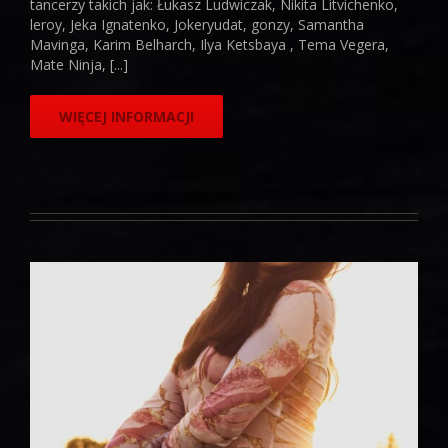
tancerzy takich jak: Łukasz Ludwiczak, Nikita Litvichenko,
leroy, Jeka Ignatenko, Jokeryudat, gonzy, Samantha
Mavinga, Karim Belharch, Ilya Ketsbaya , Tema Vegera,
Mate Ninja, [...]
WIĘCEJ INFORMACJI
Paulina Pydyś