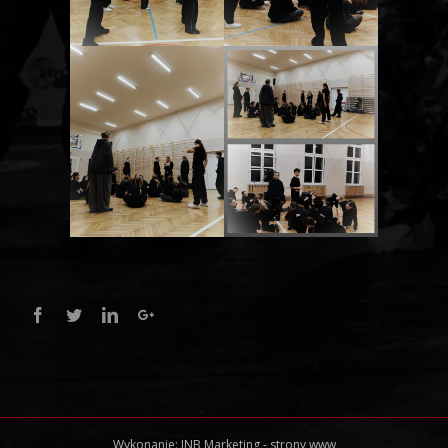
Facebook
Twitter
Linkedin
Google+
Wykonanie:
INB Marketing
-
strony www