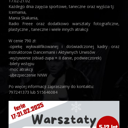
17.02-21.02
Każdego dnia zajęcia sportowe, taneczne oraz wyjścia tj:
Icemania,
Mania Skakania,
Radio Freee oraz dodatkowo warsztaty fotograficzne,
plastyczne , taneczne i wiele innych atrakcji
W cenie 790 zł:
-opiekę wykwalifikowanej i doświadczonej kadry oraz
instruktorow Dancemanii i Aktywnych Urwisów
-wyżywienie (obiad-zupa + II danie, podwieczorek)
-bilety wstępu
-moc atrakcji
-ubezpieczenie NNW
Po więcej informacji zapraszamy do kontaktu:
797241373 lub 515646084