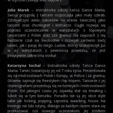
Julia Marek
– Instruktorka szkoły tańca Dance Mania.
Swoją przygodę z tańcem rozpoczęła jako mały szkrab.
Zdobywczyni wielu sukcesów na scenie tanecznej jako
tancerz oraz choreograf i instruktor. Ciągle rozwija się
poprzez uczestniczenie w warsztatach z topowymi
tancerzami z Polski oraz zza granicy. Na zajęciach z nią
będziecie czuli się swobodnie i rozwijali zarówno swój
taniec, jak i pasję do niego. Ludzie, którzy uczestniczyli już
w jej warsztatach z pewnością powiedzą, że jest
pozytywnie zakręconą osobą!
Katarzyna Sochal
– Instruktorka szkoły Tańca Dance
Mania. Taniec towarzyszy jej od 7 roku życia. Prezentowała
się na mistrzostwach Polski i Europy, w Polsce i za granicą.
Głównie zajmuje się freestylem i hip hopem. Tancerze z jej
choreografiami prezentują się na turniejach i mistrzostwach
Polski. Od jakiegoś czasu jej zajawką stał się breaking i
szkoli się w tym kierunku. Ponadto nie są jej obce style
takie jak: locking, popping, capoeira, waacking, house. Na
treningu nie lubi rutyny, dlatego za każdym razem stara się
przekazywać coś nowego uczestnikom. Jej źródłem