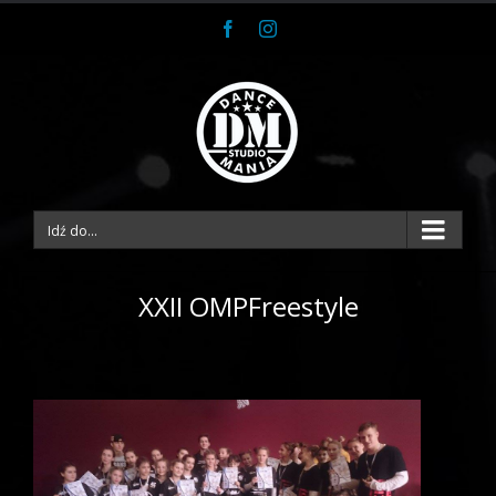
Facebook
Instagram
Idź do...
XXII OMPFreestyle
View
Larger
Image